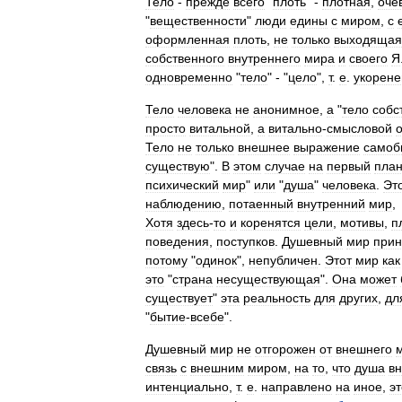
Тело
-
прежде
всего
"
плоть
" -
плотная
,
оче
"
вещественности
"
люди
едины
с
миром
,
с
оформленная
плоть
,
не
только
выходящая
собственного
внутреннего
мира
и
своего
Я
одновременно
"
тело
" - "
цело
",
т
.
е
.
укорене
Тело
человека
не
анонимное
,
а
"
тело
собс
просто
витальной
,
а
витально
-
смысловой
Тело
не
только
внешнее
выражение
самоб
существую
".
В
этом
случае
на
первый
пла
психический
мир
"
или
"
душа
"
человека
.
Эт
наблюдению
,
потаенный
внутренний
мир
Хотя
здесь
-
то
и
коренятся
цели
,
мотивы
,
п
поведения
,
поступков
.
Душевный
мир
прин
потому
"
одинок
",
непубличен
.
Этот
мир
как
это
"
страна
несуществующая
".
Она
может
существует
"
эта
реальность
для
других
,
дл
"
бытие
-
всебе
".
Душевный
мир
не
отгорожен
от
внешнего
связь
с
внешним
миром
,
на
то
,
что
душа
в
интенциально
,
т
.
е
.
направлено
на
иное
,
эт