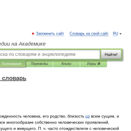
Запомнить сайт
Словарь на свой сайт
RU
едии на Академике
Найти!
Толкования
Переводы
Книги
Игры ⚽
 словарь
ожденность
человека
,
его
родство
,
близость
со
всем
сущим
,
и
все
многообразие
собственно
человеческих
проявлений
,
сущего
и
живущего
.
П
.
ч
.
часто
отождествляли
с
человеческой