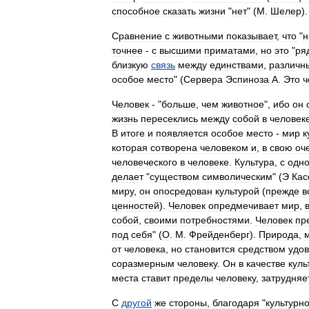
способное
сказать
жизни
"
нет
" (
М
.
Шелер
).
Сравнение
с
животными
показывает
,
что
"
н
точнее
-
с
высшими
приматами
,
но
это
"
ря
близкую
связь
между
единствами
,
различн
особое
место
" (
Сервера
Эспиноза
А
.
Это
ч
Человек
- "
больше
,
чем
животное
",
ибо
он
жизнь
пересеклись
между
собой
в
человек
В
итоге
и
появляется
особое
место
-
мир
к
которая
сотворена
человеком
и
,
в
свою
оч
человеческого
в
человеке
.
Культура
,
с
одн
делает
"
существом
символическим
" (
Э
Кас
миру
,
он
опосредован
культурой
(
прежде
в
ценностей
).
Человек
опредмечивает
мир
,
собой
,
своими
потребностями
.
Человек
пр
под
себя
" (
О
.
М
.
Фрейденберг
).
Природа
,
от
человека
,
но
становится
средством
удо
соразмерным
человеку
.
Он
в
качестве
куль
места
ставит
пределы
человеку
,
затрудняе
С
другой
же
стороны
,
благодаря
"
культурн