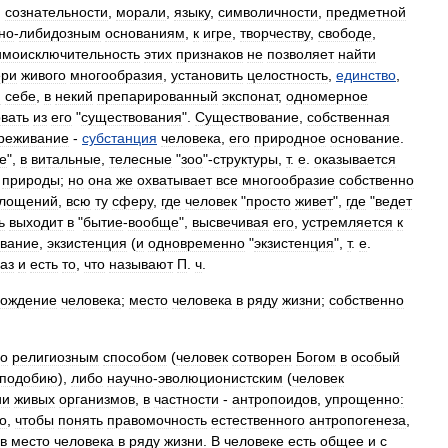
,
сознательности
,
морали
,
языку
,
символичности
,
предметной
но
-
либидозным
основаниям
,
к
игре
,
творчеству
,
свободе
,
имоисключительность
этих
признаков
не
позволяет
найти
ери
живого
многообразия
,
установить
целостность
,
единство
,
й
себе
,
в
некий
препарированный
экспонат
,
одномерное
вать
из
его
"
существования
".
Существование
,
собственная
реживание
-
субстанция
человека
,
его
природное
основание
.
е
",
в
витальные
,
телесные
"
зоо
"-
структуры
,
т
.
е
.
оказывается
,
природы
;
но
она
же
охватывает
все
многообразие
собственно
лощений
,
всю
ту
сферу
,
где
человек
"
просто
живет
",
где
"
ведет
ь
выходит
в
"
бытие
-
вообще
",
высвечивая
его
,
устремляется
к
ование
,
экзистенция
(
и
одновременно
"
экзистенция
",
т
.
е
.
аз
и
есть
то
,
что
называют
П
.
ч
.
хождение
человека
;
место
человека
в
ряду
жизни
;
собственно
о
религиозным
способом
(
человек
сотворен
Богом
в
особый
подобию
),
либо
научно
-
эволюционистским
(
человек
ии
живых
организмов
,
в
частности
-
антропоидов
,
упрощенно:
го
,
чтобы
понять
правомочность
естественного
антропогенеза
,
в
место
человека
в
ряду
жизни
.
В
человеке
есть
общее
и
с