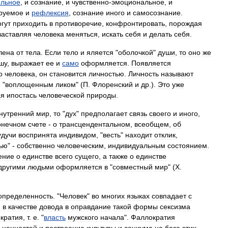
ельное
,
и
сознание
,
и
чувственно
-
эмоциональное
,
и
руемое
и
рефлексия
,
сознание
иного
и
самосознание
.
гут
приходить
в
противоречие
,
конфронтировать
,
порождая
заставляя
человека
меняться
,
искать
себя
и
делать
себя
.
лена
от
тела
.
Если
тело
и
яляется
"
оболочкой
"
души
,
то
оно
же
шу
,
выражает
ее
и
само
оформляется
.
Появляется
о
человека
,
он
становится
личностью
.
Личность
называют
, "
воплощенным
ликом
" (
П
.
Флоренский
и
др
.).
Это
уже
ая
ипостась
человеческой
природы
.
нутренний
мир
,
то
"
дух
"
предполагает
связь
своего
и
иного
,
онечном
счете
-
о
трансцендентальном
,
всеобщем
,
об
удучи
воспринята
индивидом
, "
весть
"
находит
отклик
,
ью
" -
собственно
человеческим
,
индивидуальным
состоянием
.
ение
о
единстве
всего
сущего
,
а
также
о
единстве
другими
людьми
оформляется
в
"
совместный
мир
" (
X
.
определенность
. "
Человек
"
во
многих
языках
совпадает
с
я
в
качестве
довода
в
оправдание
такой
формы
сексизма
кратия
,
т
.
е
. "
власть
мужского
начала
".
Фаллократия