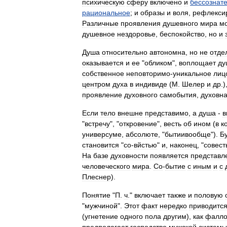
психическую
сферу
включено
и
бессознат
рациональное
;
и
образы
и
воля
,
рефлекси
Различные
проявления
душевного
мира
мо
душевное
нездоровье
,
беспокойство
,
но
и
Душа
относительно
автономна
,
но
не
отде
оказывается
и
ее
"
обликом
",
воплощает
ду
собственное
неповторимо
-
уникальное
лиц
центром
духа
в
индивиде
(
М
.
Шелер
и
др
.)
проявление
духовного
самобытия
,
духовн
Если
тело
внешне
представимо
,
а
душа
-
в
"
встречу
", "
откровение
",
весть
об
ином
(
в
к
универсуме
,
абсолюте
, "
бытиивообще
").
Б
становится
"
со
-
вйстью
"
и
,
наконец
, "
совест
На
базе
духовности
появляется
представл
человеческого
мира
.
Со
-
бытие
с
иным
и
с
Плеснер
).
Понятие
"
П
.
ч
."
включает
также
и
половую
"
мужчиной
".
Этот
факт
нередко
приводитс
(
угнетение
одного
пола
другим
),
как
фалло