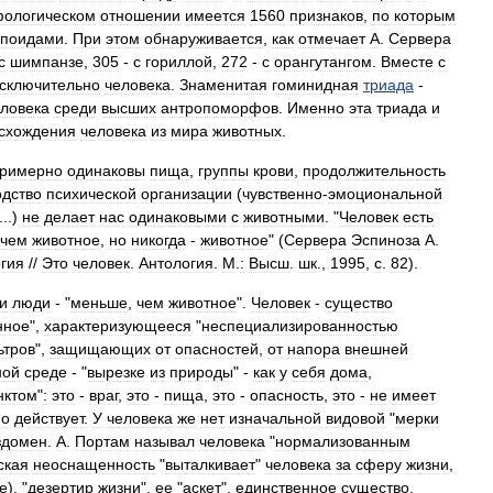
ологическом
отношении
имеется
1560
признаков
,
по
которым
опоидами
.
При
этом
обнаруживается
,
как
отмечает
А
.
Сервера
с
шимпанзе
,
305
-
с
гориллой
,
272
-
с
орангутангом
.
Вместе
с
сключительно
человека
.
Знаменитая
гоминидная
триада
-
ловека
среди
высших
антропоморфов
.
Именно
эта
триада
и
схождения
человека
из
мира
животных
.
римерно
одинаковы
пища
,
группы
крови
,
продолжительность
одство
психической
организации
(
чувственно
-
эмоциональной
...)
не
делает
нас
одинаковыми
с
животными
. "
Человек
есть
чем
животное
,
но
никогда
-
животное
" (
Сервера
Эспиноза
А
.
гия
//
Это
человек
.
Антология
.
М
.
:
Высш
.
шк
.,
1995
,
с
.
82
).
и
люди
- "
меньше
,
чем
животное
".
Человек
-
существо
нное
",
характеризующееся
"
неспециализированностью
ьтров
",
защищающих
от
опасностей
,
от
напора
внешней
ной
среде
- "
вырезке
из
природы
" -
как
у
себя
дома
,
нктом
"
:
это
-
враг
,
это
-
пища
,
это
-
опасность
,
это
-
не
имеет
но
действует
.
У
человека
же
нет
изначальной
видовой
"
мерки
здомен
.
А
.
Портам
называл
человека
"
нормализованным
ская
неоснащенность
"
выталкивает
"
человека
за
сферу
жизни
,
е
), "
дезертир
жизни
",
ее
"
аскет
",
единственное
существо
,