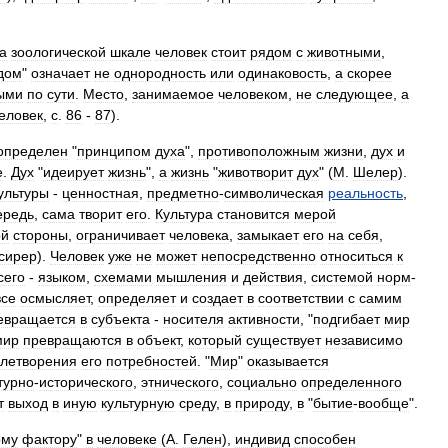
а
зоологической
шкале
человек
стоит
рядом
с
животными
,
дом
"
означает
не
однородность
или
одинаковость
,
а
скорее
ыми
по
сути
.
Место
,
занимаемое
человеком
,
не
следующее
,
а
еловек
,
с
.
86
-
87
).
определен
"
принципом
духа
",
противоположным
жизни
,
дух
и
е
.
Дух
"
идеирует
жизнь
",
а
жизнь
"
животворит
дух
" (
М
.
Шелер
).
ультуры
-
ценностная
,
предметно
-
символическая
реальность
,
ередь
,
сама
творит
его
.
Культура
становится
мерой
ой
стороны
,
ограничивает
человека
,
замыкает
его
на
себя
,
сирер
).
Человек
уже
не
может
непосредственно
относиться
к
сего
-
языком
,
схемами
мышления
и
действия
,
системой
норм
-
все
осмысляет
,
определяет
и
создает
в
соответствии
с
самим
евращается
в
субъекта
-
носителя
активности
, "
подгибает
мир
мир
превращаются
в
объект
,
который
существует
независимо
влетворения
его
потребностей
. "
Мир
"
оказывается
турно
-
исторического
,
этнического
,
социально
определенного
т
выход
в
иную
культурную
среду
,
в
природу
,
в
"
бытие
-
вообще
".
ому
фактору
"
в
человеке
(
А
.
Гелен
),
индивид
способен