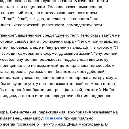
видная
основа
нашего
существования
.
В
качестве
"
плоти
",
его
плотью
и
веществом
.
Тело
человека
-
выделенная
,
во
внешний
мир
,
но
и
оказывающаяся
носителем
. "
Тело
" - "
тло
",
т
.
е
.
дно
,
конечность
, "
тленность
",
но
нность
человеческой
целостности
,
самоидентичности
.
твенное
",
выделенное
среди
"
других
тел
".
Тело
оказывается
не
основой
самобытия
и
постижения
мира
- "
телом
понимающим
".
ытия
человека
,
а
еще
и
"
внутренний
ландшафт
",
в
котором
"
Я
н
выходит
самобытие
в
форме
"
душевной
жизни
", "
внутренний
о
особая
внутренняя
реальность
,
недоступная
внешнему
,
принципиально
не
выразимый
до
конца
внешним
способом
.
ланы
,
проекты
,
устремления
,
без
которых
нет
действий
,
ципиально
уникален
,
неповторим
и
непередаваем
другому
,
а
бы
не
существует
,
у
него
нет
какого
-
то
особого
места
в
теле
,
быть
страной
воображения
,
грез
,
фантазий
,
иллюзий
.
Но
"
не
я
индивида
же
это
истинное
средоточие
бытия
,
подлинное
мира
.
В
-
печатления
,
пере
-
живания
,
вос
-
приятия
указывают
на
нимает
внешнему
миру
;
сознание
принципиально
о
всегда
"
сознание
о
"
чем
-
то
ином
.
Душа
многогранна
.
В