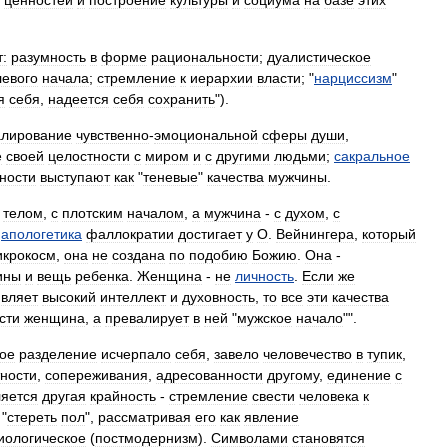
ценностей
и
построение
культуры
и
социума
на
базе
этих
т:
разумность
в
форме
рациональности
;
дуалистическое
левого
начала
;
стремление
к
иерархии
власти
; "
нарциссизм
"
я
себя
,
надеется
себя
сохранить
").
алирование
чувственно
-
эмоциональной
сферы
души
,
е
своей
целостности
с
миром
и
с
другими
людьми
;
сакральное
ности
выступают
как
"
теневые
"
качества
мужчины
.
телом
,
с
плотским
началом
,
а
мужчина
-
с
духом
,
с
апологетика
фаллократии
достигает
у
О
.
Вейнингера
,
который
икрокосм
,
она
не
создана
по
подобию
Божию
.
Она
-
ины
и
вещь
ребенка
.
Женщина
-
не
личность
.
Если
же
вляет
высокий
интеллект
и
духовность
,
то
все
эти
качества
сти
женщина
,
а
превалирует
в
ней
"
мужское
начало
"".
ое
разделение
исчерпало
себя
,
завело
человечество
в
тупик
,
ности
,
сопереживания
,
адресованности
другому
,
единение
с
яется
другая
крайность
-
стремление
свести
человека
к
"
стереть
пол
",
рассматривая
его
как
явление
иологическое
(
постмодернизм
).
Символами
становятся