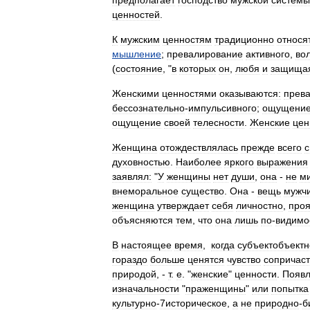
предполагает
господство
мужской
системы
ценностей
.
К
мужским
ценностям
традиционно
относя
мышление
;
превалирование
активного
,
во
(
состояние
, "
в
которых
он
,
любя
и
защища
Женскими
ценностями
оказываются:
прев
бессознательно
-
импульсивного
;
ощущени
ощущение
своей
телесности
.
Женские
цен
Женщина
отождествлялась
прежде
всего
с
духовностью
.
Наиболее
яркого
выражения
заявлял:
"
У
женщины
нет
души
,
она
-
не
м
внеморальное
существо
.
Она
-
вещь
мужч
женщина
утверждает
себя
личностно
,
проя
объясняются
тем
,
что
она
лишь
по
-
видимо
В
настоящее
время
,
когда
субъектобъектн
гораздо
больше
ценятся
чувство
сопричаст
природой
, -
т
.
е
. "
женские
"
ценности
.
Появл
изначальности
"
праженщины
"
или
попытка
культурно
-
7историческое
,
а
не
природно
-
б