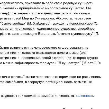
человеческого
,
присваивать
себе
свою
родовую
сущность
о
,
человек
-
принципиально
мирооткрытое
существо
.
Он
еснер
),
т
.
е
.
переносит
свой
центр
вне
себя
и
тем
самым
ертывает
свой
Мир
до
Универсума
,
Абсолюта
,
через
свое
 "
бытие
-
вообще
" (
М
.
Хайдеггер
),
выходит
в
непостижимое
(
С
.
зывается
,
что
человек
-
единственное
существо
,
способное
р
),
т
.
е
.
занять
позицию
Бога
,
стать
"
ключом
к
универсуму
" (
П
.
бытия
выявляется
из
человеческого
существования
,
из
меном
жизни
человека
оказывается
дологическое
(
или
ствие
жизни
,
проявление
своей
экзистенции
,
которое
трудно
но
можно
зафиксировать
формулой
"
Я
существую
" ("
Я
есть
", "
я
я
точка
отсчета
"
жизни
человека
,
в
котором
еще
не
расчленены
тво
самобытия
,
в
свернутую
потенциальность
возможных
выделяют
три
элемента
самобытия
человека:
телесность
,