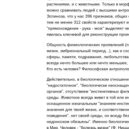
растениями
,
и
с
животными
.
Только
в
морф
можно
сравнивать
людей
с
высшими
антр
Эспиноза
,
что
у
нас
396
признаков
,
общих
тем
не
менее
312
свойств
характеризуют
и
"
прямохождение
-
рука
-
мозг
"
выделяет
че
явилась
ключевой
для
реконструкции
прои
Общность
физиологических
проявлений
(
п
жизни
,
эмбриональный
период
...),
как
и
сх
сферы
,
памяти
,
подражания
,
любопытства
всегда
нечто
большее
или
нечто
меньшее
,
Кто
есть
человек
?
Философская
антрополо
Действительно
,
в
биологическом
отношени
"
недостаточное
", "
биологически
неоснаще
органов
",
отсутствием
"
инстинктивных
фил
среды
.
Животное
всегда
живет
в
той
или
и
оснащенное
изначальным
"
знанием
-
инсти
значения
для
твоей
жизни
,
и
соответствен
поведения
",
нет
своей
среды
,
он
всюду
бе
недоноском
обезьяны
".
Именно
биологиче
в
Мир
.
Человек
- "
болезнь
жизни
" (
Ф
.
Ницш