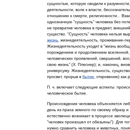
сущностью
,
которую
сводили
к
разумности
деятельности
,
воле
к
власти
,
бессознатель
отношению
к
смерти
,
религиозности
...
Вза
однозначную
"
сущность
"
человека
без
пот
не
превратив
человека
в
предмет
,
внешни
существо
. "
Сущность
"
человека
нельзя
выр
жизнь
,
жизнедеятельность
,
проживание
-
пе
Жизнедеятельность
уходит
в
"
жизнь
вообщ
порождением
и
продолжением
вселенной
человеческих
проявлений
,
свершений
,
воп
свою
жизнь
" (
X
.
Плеснер
);
и
,
наконец
,
внов
универсуму
.
Жизнедеятельность
,
существ
просвет
,
прорыв
в
бытие
,
откровение
)
как
р
П
.
ч
.
включает
следующие
аспекты:
проис
человеческое
бытие
.
Происхождение
человека
объясняется
либ
день
из
праха
земного
по
своему
образу
и
естественно
возникает
в
процессе
эволюц
"
человек
произошел
от
обезьяны
").
Для
то
нужно
сравнить
человека
и
животных
,
поня