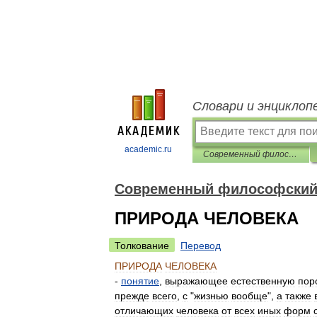
Словари и энциклоп
academic.ru
Современный философский словарь
Современный философский
ПРИРОДА ЧЕЛОВЕКА
Толкование
Перевод
ПРИРОДА
ЧЕЛОВЕКА
-
понятие
,
выражающее
естественную
пор
прежде
всего
,
с
"
жизнью
вообще
",
а
также
отличающих
человека
от
всех
иных
форм