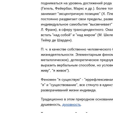
подниматься
на
уровень
достижений
рода
(
Гегель
,
Фейербах
,
Маркс
и
др
.).
Более
тог
занимает
"
эксцентричную
позицию
" (
X
.
Пл
постоянно
раздвигает
свои
пределы
,
разв
индивидуальное
самобытие
"
высвечивает
"
Л
.
Франк
),
в
сферу
трансцендентного
.
Ока
встать
"
над
собой
"
и
"
над
миром
" (
М
.
Шеле
Тейяр
де
Шарден
).
П
.
ч
.
в
качестве
собственно
человеческого
жизнедеятельности
.
Элементарным
фено
металогическое
),
дотеоретическое
предчув
выразить
вербальным
способом
,
но
услов
живу
", "
я
живое
").
Феномен
"
я
существую
" - "
иррефлексивна
"
я
"
и
"
существование
",
все
стянуто
в
единс
разворачиваний
жизни
индивида
.
Традиционно
в
этом
природном
основании
душевность
,
духовность
.